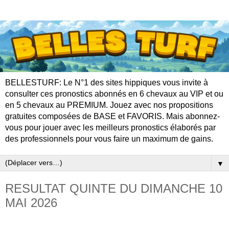
BELLESTURF: Le N°1 des sites hippiques vous invite à
consulter ces pronostics abonnés en 6 chevaux au VIP et ou
en 5 chevaux au PREMIUM. Jouez avec nos propositions
gratuites composées de BASE et FAVORIS. Mais abonnez-
vous pour jouer avec les meilleurs pronostics élaborés par
des professionnels pour vous faire un maximum de gains.
▼
RESULTAT QUINTE DU DIMANCHE 10
MAI 2026