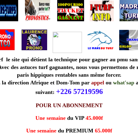
rf le site qui détient la technique pour gagner au pmu san
 Avec des astuces turf gagnantes, nous vous permettons de 
paris hippiques rentables sans même forcer.
 la direction Afrique et Dom-Tom par
appel
ou
what'sap
a
+226 57219596
suivant:
POUR UN ABONNEMENT
Une semaine
du VIP
45.000f
Une
semaine
du PREMIUM
65.000f