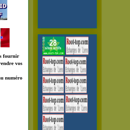
s fournir
rendre vos
u numéro