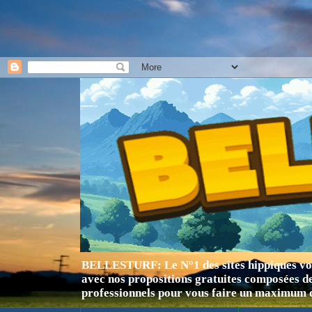
BELLESTURF: Le N°1 des sites hippiques vou
avec nos propositions gratuites composées d
professionnels pour vous faire un maximum d