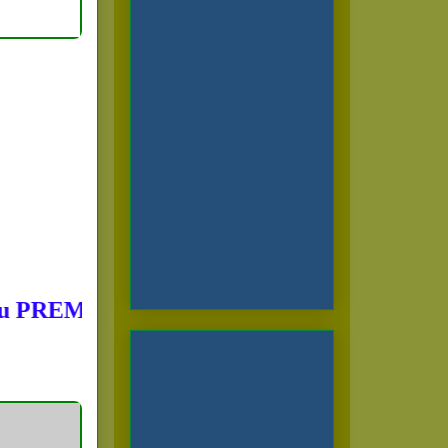
UM en 5 chevaux pour bénéficier de ceux-ci.