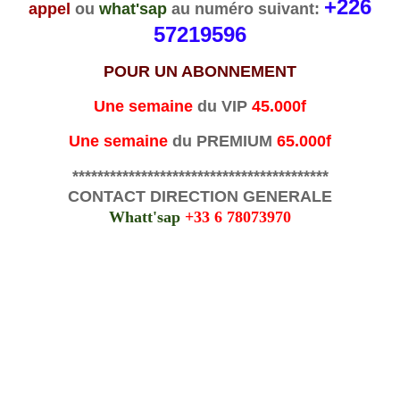
+226
appel
ou
what'sap
au numéro suivant:
57219596
POUR UN ABONNEMENT
Une semaine
du VIP
45.000f
Une
semaine
du PREMIUM
65.000f
*****************************************
CONTACT DIRECTION GENERALE
Whatt'sap
+33 6 78073970