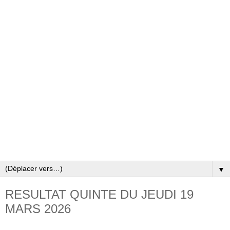
▼
RESULTAT QUINTE DU JEUDI 19
MARS 2026