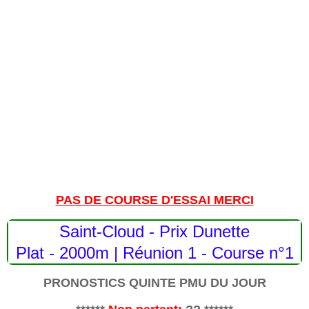
PAS DE COURSE D'ESSAI MERCI
Saint-Cloud - Prix Dunette
Plat - 2000m | Réunion 1 - Course n°1
PRONOSTICS QUINTE PMU DU JOUR