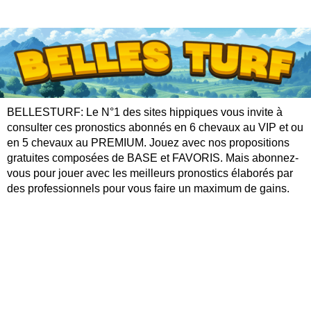
BELLESTURF: Le N°1 des sites hippiques vous invite à
consulter ces pronostics abonnés en 6 chevaux au VIP et ou
en 5 chevaux au PREMIUM. Jouez avec nos propositions
gratuites composées de BASE et FAVORIS. Mais abonnez-
vous pour jouer avec les meilleurs pronostics élaborés par
des professionnels pour vous faire un maximum de gains.