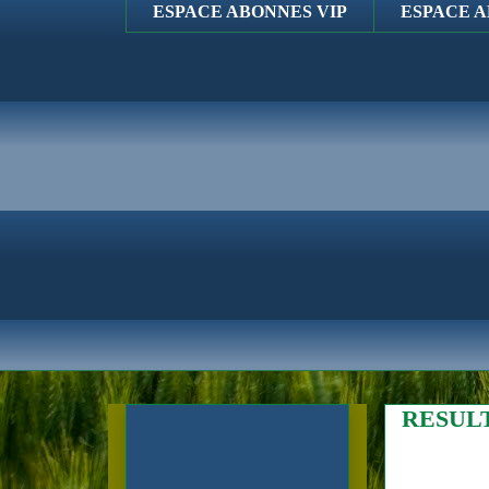
ESPACE ABONNES VIP
ESPACE 
RESULT