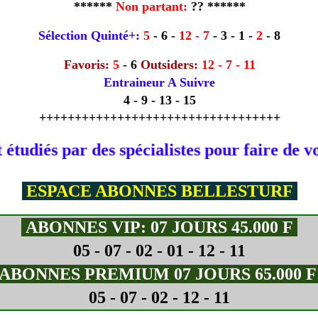
******
Non partant:
?? ******
Sélection Quinté+:
5
- 6 -
12 - 7
- 3 - 1 -
2
- 8
Favoris:
5
- 6
Outsiders:
12 - 7 - 11
Entraineur A Suivre
4 - 9 - 13 - 15
++++++++++++++++++++++++++++++++++
 par des spécialistes pour faire de vous de
ESPACE ABONNES BELLESTURF
ABONNES VIP: 07 JOURS
45.000 F
05 - 07 - 02 - 01 - 12 - 11
ABONNES PREMIUM 07 JOURS
65.000 F
05 - 07 - 02 - 12 - 11