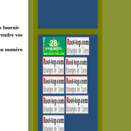
s fournir
rendre vos
u numéro