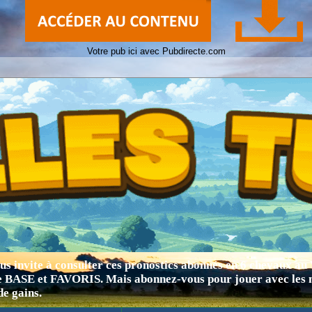
Votre pub ici avec Pubdirecte.com
s invite à consulter ces pronostics abonnés en 6 chevaux a
e BASE et FAVORIS. Mais abonnez-vous pour jouer avec les m
e gains.