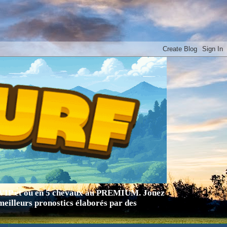
u VIP et ou en 5 chevaux au PREMIUM. Jouez
eilleurs pronostics élaborés par des