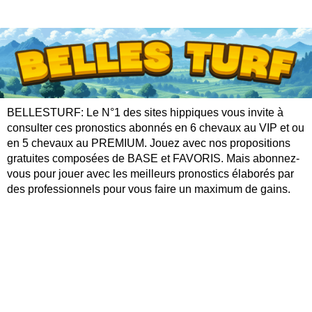
BELLESTURF: Le N°1 des sites hippiques vous invite à
consulter ces pronostics abonnés en 6 chevaux au VIP et ou
en 5 chevaux au PREMIUM. Jouez avec nos propositions
gratuites composées de BASE et FAVORIS. Mais abonnez-
vous pour jouer avec les meilleurs pronostics élaborés par
des professionnels pour vous faire un maximum de gains.