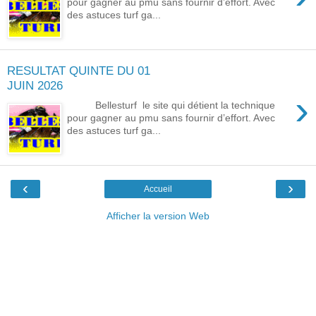
pour gagner au pmu sans fournir d’effort. Avec
des astuces turf ga...
RESULTAT QUINTE DU 01
JUIN 2026
›
Bellesturf le site qui détient la technique
pour gagner au pmu sans fournir d’effort. Avec
des astuces turf ga...
‹
›
Accueil
Afficher la version Web