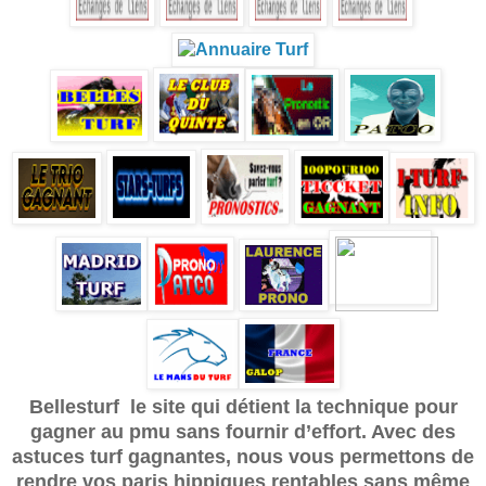
Bellesturf le site qui détient la technique pour
gagner au pmu sans fournir d’effort. Avec des
astuces turf gagnantes, nous vous permettons de
rendre vos paris hippiques rentables sans même