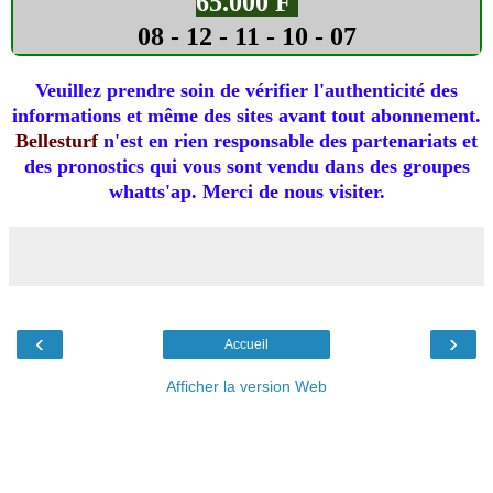
65.000 F
08 - 12 - 11 - 10 - 07
Veuillez prendre soin de vérifier l'authenticité des
informations et même des sites avant tout abonnement.
Bellesturf
n'est en rien responsable des partenariats et
des pronostics qui vous sont vendu dans des groupes
whatts'ap. Merci de nous visiter.
‹
›
Accueil
Afficher la version Web