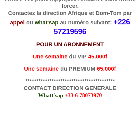
forcer.
Contactez la direction Afrique et Dom-Tom par
+226
appel
ou
what'sap
au numéro suivant:
57219596
POUR UN ABONNEMENT
Une semaine
du VIP
45.000f
Une
semaine
du PREMIUM
65.000f
*****************************************
CONTACT DIRECTION GENERALE
Whatt'sap
+33 6 78073970