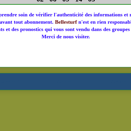
prendre soin de vérifier l'authenticité des informations e
s avant tout abonnement.
Bellesturf
n'est en rien responsab
ts et des pronostics qui vous sont vendu dans des groupes
Merci de nous visiter.
us récent
Accueil
Article 