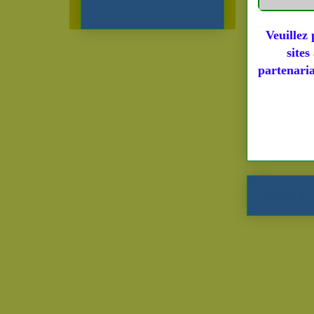
Veuillez 
site
partenaria
Article pl