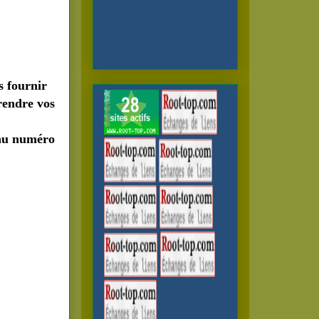
s fournir
rendre vos
u numéro