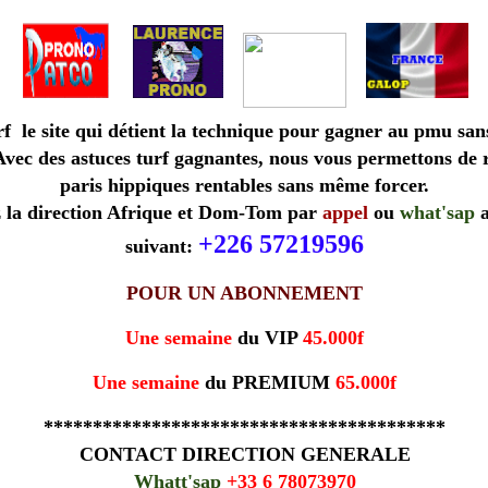
rf le site qui détient la technique pour gagner au pmu san
 Avec des astuces turf gagnantes, nous vous permettons de 
paris hippiques rentables sans même forcer.
 la direction Afrique et Dom-Tom par
appel
ou
what'sap
a
+226 57219596
suivant:
POUR UN ABONNEMENT
Une semaine
du VIP
45.000f
Une
semaine
du PREMIUM
65.000f
*****************************************
CONTACT DIRECTION GENERALE
Whatt'sap
+33 6 78073970