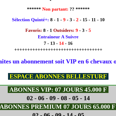
******
Non partant:
?? ******
Sélection Quinté+:
8 - 1 -
9
- 3 -
2
- 15 - 11 - 10
Favoris:
8 - 1
Outsiders:
9
- 3 -
5
Entraineur A Suivre
7 - 13 -
14
- 16
++++++++++++++++++++++++++++++++++
n abonnement soit
VIP en 6 chevaux ou PREMI
ESPACE ABONNES BELLESTURF
ABONNES VIP: 07 JOURS
45.000 F
02 - 06 - 09 - 08 - 05 - 14
ABONNES PREMIUM 07 JOURS
65.000 F
02 - 06 - 09 - 14 - 05