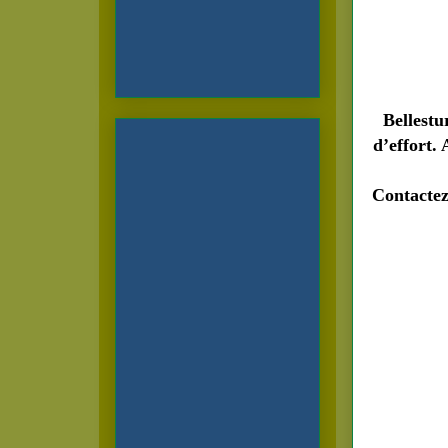
Bellestu
d’effort.
Contactez