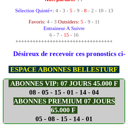
Sélection Quinté+:
4 - 3 -
5
- 9 -
8
- 2 - 10 - 13
Favoris:
4 - 3
Outsiders:
5
- 9 - 11
Entraineur A Suivre
6 - 7 -
15
- 16
++++++++++++++++++++++++++++++++++
Désireux de recevoir ces pronostics ci-de
ESPACE ABONNES BELLESTURF
ABONNES VIP: 07 JOURS
45.000 F
08 - 05 - 15 - 01 - 14 - 04
ABONNES PREMIUM 07 JOURS
65.000 F
05 - 08 - 15 - 14 - 01