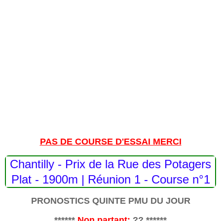
PAS DE COURSE D'ESSAI MERCI
Chantilly - Prix de la Rue des Potagers
Plat - 1900m | Réunion 1 - Course n°1
PRONOSTICS QUINTE PMU DU JOUR
******
Non partant:
?? ******