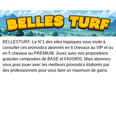
BELLESTURF: Le N°1 des sites hippiques vous invite à
consulter ces pronostics abonnés en 6 chevaux au VIP et ou
en 5 chevaux au PREMIUM. Jouez avec nos propositions
gratuites composées de BASE et FAVORIS. Mais abonnez-
vous pour jouer avec les meilleurs pronostics élaborés par
des professionnels pour vous faire un maximum de gains.