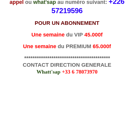
+226
appel
ou
what'sap
au numéro suivant:
57219596
POUR UN ABONNEMENT
Une semaine
du VIP
45.000f
Une
semaine
du PREMIUM
65.000f
*****************************************
CONTACT DIRECTION GENERALE
Whatt'sap
+33 6 78073970