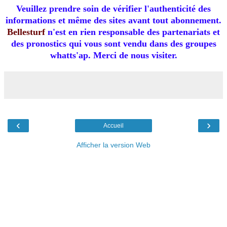
Veuillez prendre soin de vérifier l'authenticité des
informations et même des sites avant tout abonnement.
Bellesturf
n'est en rien responsable des partenariats et
des pronostics qui vous sont vendu dans des groupes
whatts'ap. Merci de nous visiter.
‹
›
Accueil
Afficher la version Web