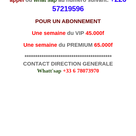
57219596
POUR UN ABONNEMENT
Une semaine
du VIP
45.000f
Une
semaine
du PREMIUM
65.000f
*****************************************
CONTACT DIRECTION GENERALE
Whatt'sap
+33 6 78073970