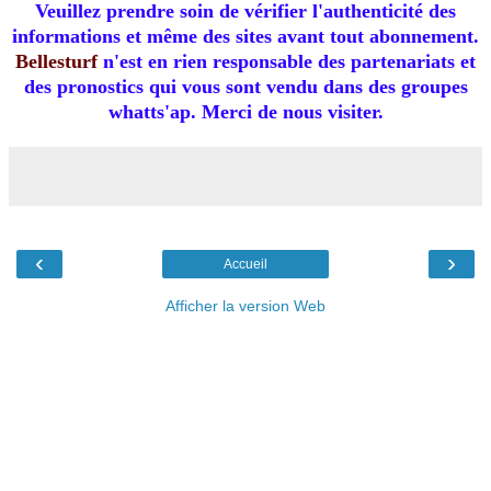
Veuillez prendre soin de vérifier l'authenticité des
informations et même des sites avant tout abonnement.
Bellesturf
n'est en rien responsable des partenariats et
des pronostics qui vous sont vendu dans des groupes
whatts'ap. Merci de nous visiter.
‹
›
Accueil
Afficher la version Web