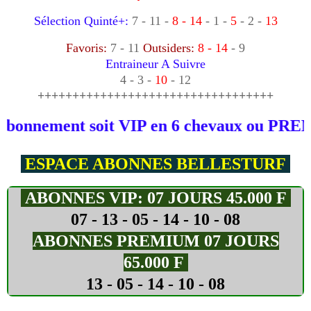
Sélection Quinté+:
7 - 11 -
8 - 14
- 1 -
5
- 2 -
13
Favoris:
7 - 11
Outsiders:
8 - 14
- 9
Entraineur A Suivre
4 - 3 -
10
- 12
++++++++++++++++++++++++++++++++++
bonnement soit
VIP en 6 chevaux ou PREMIUM 
ESPACE ABONNES BELLESTURF
ABONNES VIP: 07 JOURS
45.000 F
07 - 13 - 05 - 14 - 10 - 08
ABONNES PREMIUM 07 JOURS
65.000 F
13 - 05 - 14 - 10 - 08