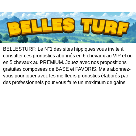
BELLESTURF: Le N°1 des sites hippiques vous invite à
consulter ces pronostics abonnés en 6 chevaux au VIP et ou
en 5 chevaux au PREMIUM. Jouez avec nos propositions
gratuites composées de BASE et FAVORIS. Mais abonnez-
vous pour jouer avec les meilleurs pronostics élaborés par
des professionnels pour vous faire un maximum de gains.