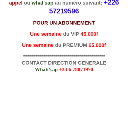
+226
appel
ou
what'sap
au numéro suivant:
57219596
POUR UN ABONNEMENT
Une semaine
du VIP
45.000f
Une
semaine
du PREMIUM
65.000f
*****************************************
CONTACT DIRECTION GENERALE
Whatt'sap
+33 6 78073970