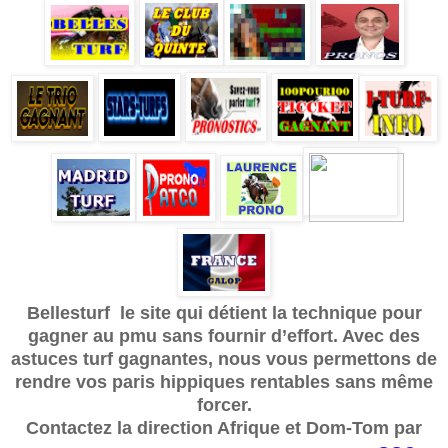
Bellesturf le site qui détient la technique pour
gagner au pmu sans fournir d’effort. Avec des
astuces turf gagnantes, nous vous permettons de
rendre vos paris hippiques rentables sans même
forcer.
Contactez la direction Afrique et Dom-Tom par