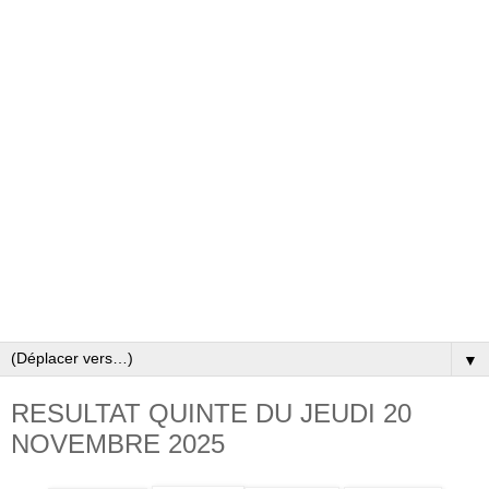
▼
RESULTAT QUINTE DU JEUDI 20
NOVEMBRE 2025