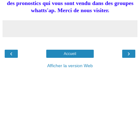
des pronostics qui vous sont vendu dans des groupes
whatts'ap. Merci de nous visiter.
‹
›
Accueil
Afficher la version Web