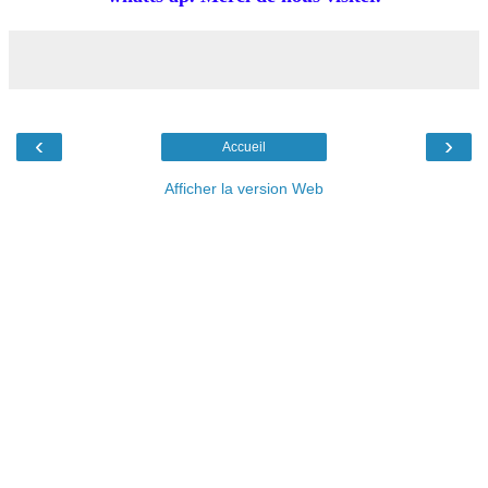
‹
›
Accueil
Afficher la version Web