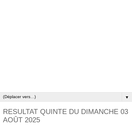
▼
RESULTAT QUINTE DU DIMANCHE 03
AOÛT 2025