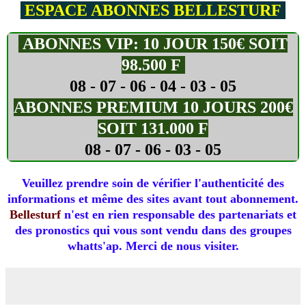
ESPACE ABONNES BELLESTURF
ABONNES VIP: 10 JOUR 150€ SOIT
98.500 F
08 - 07 - 06 - 04 - 03 - 05
ABONNES PREMIUM 10 JOURS 200€
SOIT 131.000 F
08 - 07 - 06 - 03 - 05
Veuillez prendre soin de vérifier l'authenticité des
informations et même des sites avant tout abonnement.
Bellesturf
n'est en rien responsable des partenariats et
des pronostics qui vous sont vendu dans des groupes
whatts'ap. Merci de nous visiter.