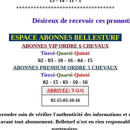
13 - 14 - 11 - 1
++++++++++++++++++++++++++++++++++
Désireux de recevoir ces pronostics c
ESPACE
ABONNES BELLESTURF
ABONNES VIP ORDRE 6 CHEVAUX
Tier
cé
-Quarté-
Quinté
02 - 03 - 10 - 16 - 04 - 15
ABONNES PREMIUM ORDRE 5 CHEVAUX
Tiercé
-
Quarté
-Quinté
02 - 15 - 03 - 10 - 16
ARRIVÉE:
T.Q.Q
02-15-03-10-16
prendre soin de vérifier l'authenticité des informations e
s avant tout abonnement. Belleturf n'est en rien responsabl
partenaires.