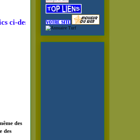
i-dessous? Faites un abonnement soit
VIP en 
t même des
e des