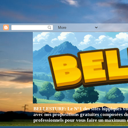
BELLESTURF: Le N°1 des sites hippiques vou
avec nos propositions gratuites composées d
professionnels pour vous faire un maximum d