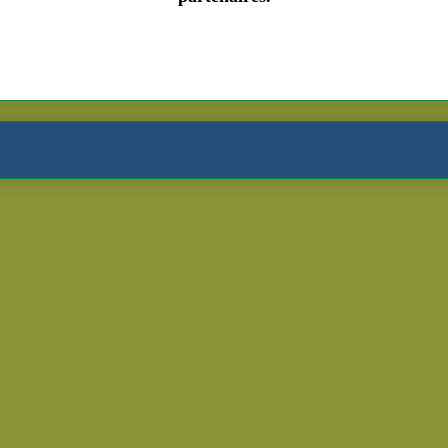
us récent
Accueil
Article 