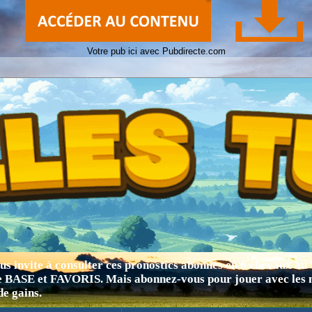
Votre pub ici avec Pubdirecte.com
s invite à consulter ces pronostics abonnés en 6 chevaux a
e BASE et FAVORIS. Mais abonnez-vous pour jouer avec les m
e gains.