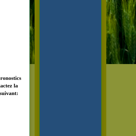
ronostics
actez la
uivant: