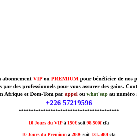
un abonnement
VIP
ou
PREMIUM
pour bénéficier de nos p
s par des professionnels pour vous assurer des gains.
Cont
ion Afrique et Dom-Tom par
appel
ou
what'sap
au numéro s
+226 57219596
*****************************************
10 Jours du VIP
à
150€
soit
98.500f
cfa
10 Jours du Premium
à
200€
soit
131.500f
cfa