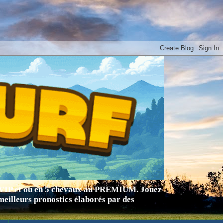
u VIP et ou en 5 chevaux au PREMIUM. Jouez
eilleurs pronostics élaborés par des