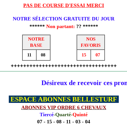
PAS DE COURSE D'ESSAI MERCI
NOTRE SÉLECTION GRATUITE DU JOUR
******
Non partant:
?? ******
NOTRE
NOS
BASE
FAVORIS
11
08
15
07
++++++++++++++++++++++++++++++++++
Désireux de recevoir ces pronostics
ESPACE
ABONNES BELLESTURF
ABONNES VIP ORDRE 6 CHEVAUX
Tier
cé
-Quarté-
Quinté
07 - 15 - 08 - 11 - 03 - 04