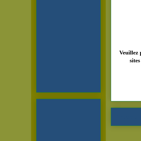
Veuillez 
site
Article pl